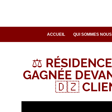
Passer
au
contenu
ACCUEIL
QUI SOMMES NOUS
⚖️ RÉSIDENC
GAGNÉE DEVAN
🇩🇿 CLIE