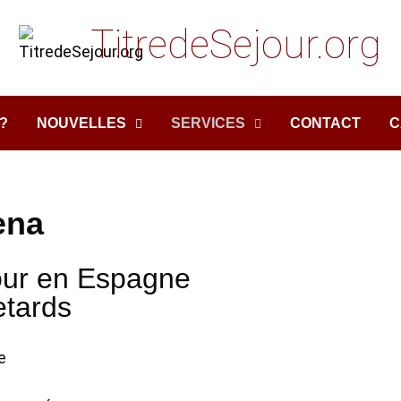
TitredeSejour.org
?
NOUVELLES
SERVICES
CONTACT
C
ena
jour en Espagne
etards
e