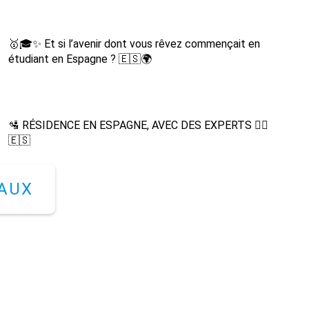
🥇🎓✨ Et si l’avenir dont vous rêvez commençait en
étudiant en Espagne ? 🇪🇸🌍
🛂 RÉSIDENCE EN ESPAGNE, AVEC DES EXPERTS 👨‍⚖️
🇪🇸
NAUX