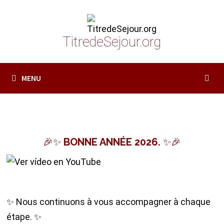
Passer
au
contenu
TitredeSejour.org
MENU
🎉✨ BONNE ANNÉE 2026. ✨🎉
✨ Nous continuons à vous accompagner à chaque
étape. ✨