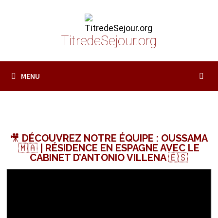
Passer
au
contenu
TitredeSejour.org
MENU
🎥 DÉCOUVREZ NOTRE ÉQUIPE : OUSSAMA
🇲🇦 | RÉSIDENCE EN ESPAGNE AVEC LE
CABINET D’ANTONIO VILLENA 🇪🇸