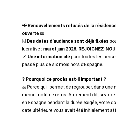
📢
Renouvellements refusés de la résidence 
ouverte
⚖️
🗓️
Des dates d’audience sont déjà fixées
pou
lucrative :
mai et juin 2026. REJOIGNEZ-NOU
📌
Une information clé
pour toutes les perso
passé plus de six mois hors d’Espagne.
❓
Pourquoi ce procès est-il important ?
⚖️ Parce qu’il permet de regrouper, dans une 
même motif de refus. Autrement dit, si votre 
en Espagne pendant la durée exigée, votre dos
date ultérieure vous avait été initialement at