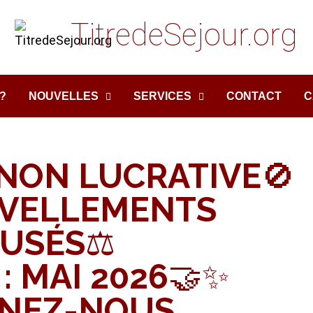
TitredeSejour.org
?
NOUVELLES
SERVICES
CONTACT
C
 NON LUCRATIVE🚫
UVELLEMENTS
USÉS⚖️
: MAI 2026🤝✨
GNEZ-NOUS