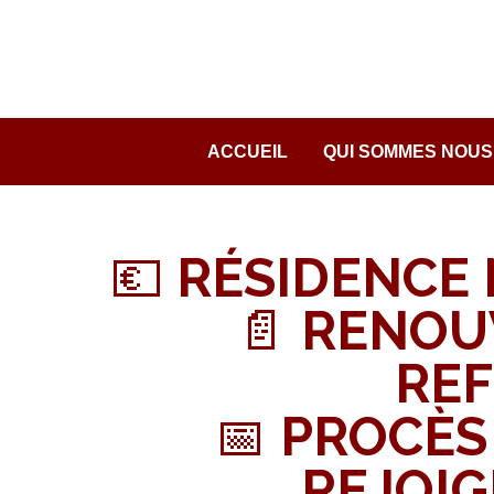
Passer
au
contenu
ACCUEIL
QUI SOMMES NOUS
💶 RÉSIDENCE
📄 RENO
REF
📅 PROCÈS 
REJOI