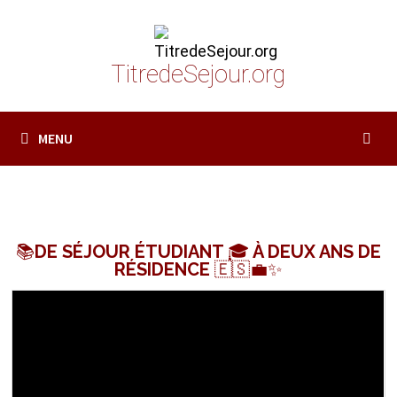
Passer
au
contenu
TitredeSejour.org
MENU
📚DE SÉJOUR ÉTUDIANT 🎓 À DEUX ANS DE
RÉSIDENCE 🇪🇸💼✨