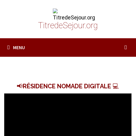
Passer
au
contenu
TitredeSejour.org
MENU
📢RÉSIDENCE NOMADE DIGITALE 💻