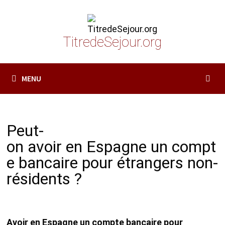
Passer
au
contenu
TitredeSejour.org
MENU
P
e
u
t-
on
avoir
en
Espagne
un
compt
e bancaire pour étrangers
non-
résidents
?
Avoir
en
Espagne
un
compte bancaire pour