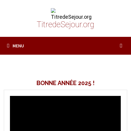
Passer
au
contenu
TitredeSejour.org
MENU
BONNE ANNÉE 2025 !