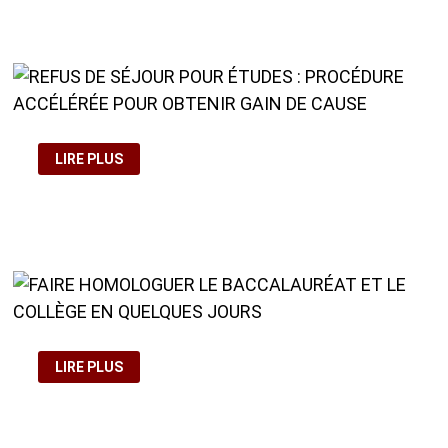
COMMENT
ÉTUDIER
ET
TRAVAILLER
EN
ESPAGNE
?
REFUS
LIRE PLUS
DE
SÉJOUR
POUR
ÉTUDES
:
PROCÉDURE
ACCÉLÉRÉE
POUR
OBTENIR
GAIN
DE
CAUSE
FAIRE
LIRE PLUS
HOMOLOGUER
LE
BACCALAURÉAT
ET
LE
COLLÈGE