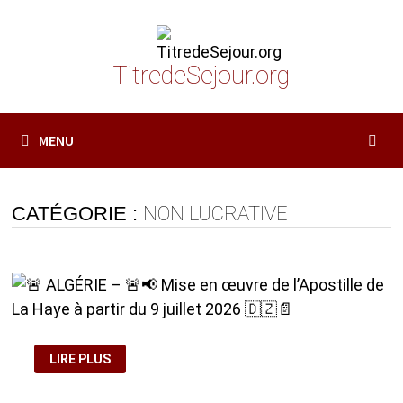
Passer
au
contenu
TitredeSejour.org
MENU
CATÉGORIE :
NON LUCRATIVE
🚨
LIRE PLUS
ALGÉRIE
–
🚨
📢