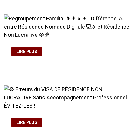
LUCRATIVE
EN
ESPAGNE
💻
:
LAQUELLE
CHOISIR
?
REGROUPEMENT
LIRE PLUS
FAMILIAL
👨‍👩‍👧‍👦
:
DIFFÉRENCE
🆚
ENTRE
RÉSIDENCE
NOMADE
DIGITALE
💻
✈️
ET
RÉSIDENCE
NON
LUCRATIVE
🚫
🚫
💰
LIRE PLUS
ERREURS
DU
VISA