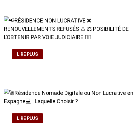
❌
RÉSIDENCE
NON
LUCRATIVE
SAUF
SI
VOUS
VOULEZ
BIEN
FAIRE
LES
CHOSES
📢
LIRE PLUS
RÉSIDENCE
NON
LUCRATIVE
❌
RENOUVELLEMENTS
REFUSÉS
⚠️
⚖️
POSIBILITÉ
DE
L’OBTENIR
PAR
VOIE
JUDICIAIRE
🚀
👩‍⚖️
LIRE PLUS
RÉSIDENCE
NOMADE
DIGITALE
OU
NON