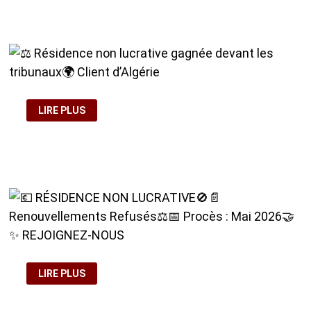
MISE
EN
ŒUVRE
DE
L’APOSTILLE
DE
LA
HAYE
À
PARTIR
⚖️
DU
LIRE PLUS
RÉSIDENCE
9
NON
JUILLET
LUCRATIVE
2026
GAGNÉE
🇩🇿
DEVANT
📄
LES
TRIBUNAUX
🌍
CLIENT
D’ALGÉRIE
💶
LIRE PLUS
RÉSIDENCE
NON
LUCRATIVE
🚫