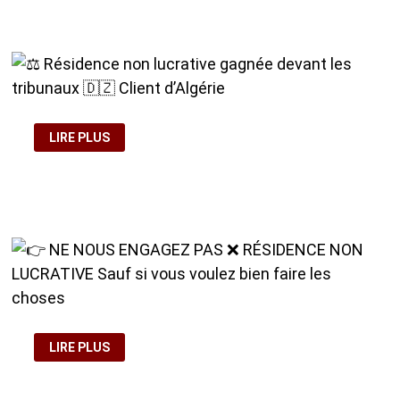
📄
RENOUVELLEMENTS
REFUSÉS⚖️
📅
PROCÈS
:
MAI
2026
🤝
✨
⚖️
REJOIGNEZ-
LIRE PLUS
RÉSIDENCE
NOUS
NON
LUCRATIVE
GAGNÉE
DEVANT
LES
TRIBUNAUX
🇩🇿
CLIENT
D’ALGÉRIE
👉
LIRE PLUS
NE
NOUS
ENGAGEZ
PAS