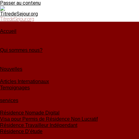
Passer au contenu
TitredeSejour.org
Accueil
Qui sommes nous?
Nouvelles
Articles Internationaux
Temoignages
services
Résidence Nomade Digital
Visa pour Permis de Résidence Non Lucratif
Résidence Travailleur Indépendant
Résidence D’étude