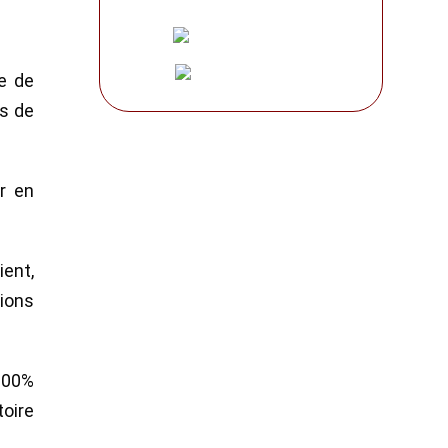
re de
s de
r en
ent,
tions
100%
toire