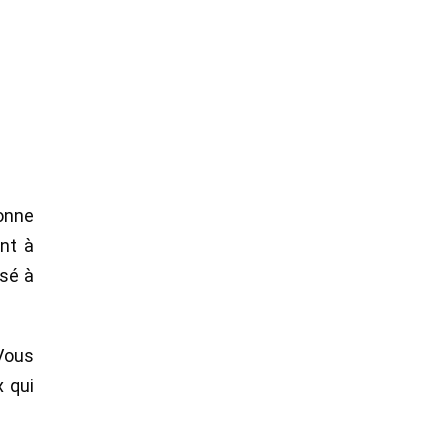
sonne
ant à
isé à
Vous
 qui