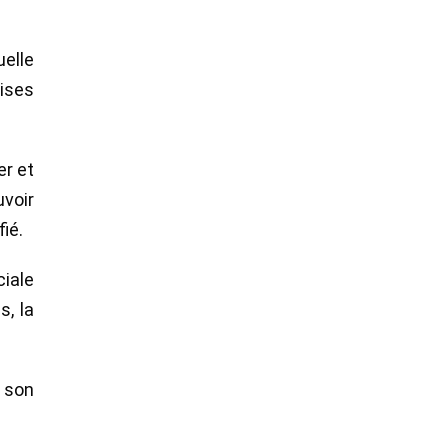
uelle
rises
er et
uvoir
ié.
ciale
s, la
 son