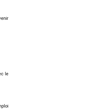
venir
ec le
mploi