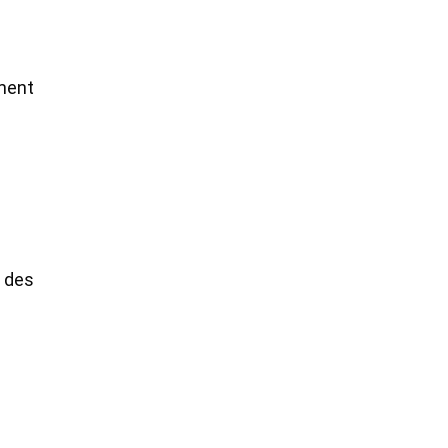
ement
 des