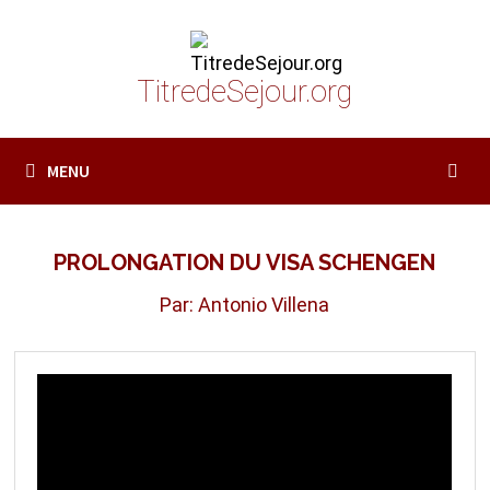
Passer
au
contenu
TitredeSejour.org
MENU
PROLONGATION DU VISA SCHENGEN
Par: Antonio Villena