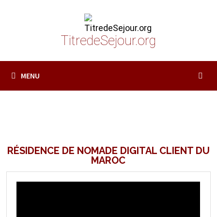
Passer
au
contenu
TitredeSejour.org
MENU
RÉSIDENCE DE NOMADE DIGITAL CLIENT DU
MAROC