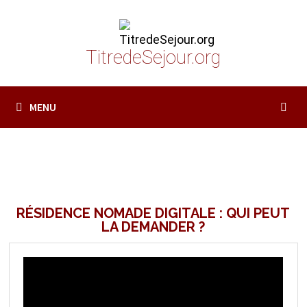
Passer
au
contenu
TitredeSejour.org
MENU
RÉSIDENCE NOMADE DIGITALE : QUI PEUT
LA DEMANDER ?