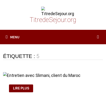
Passer
au
contenu
TitredeSejour.org
MENU
ÉTIQUETTE :
5
ENTRETIEN
LIRE PLUS
AVEC
SLIMANI,
CLIENT
DU
MAROC