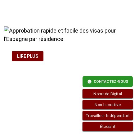
T-
IL
AVEC
MES
ENFANTS
MAJEURS
QUAND
JE
DEMANDE
LA
RÉSIDENCE?
APPROBATION
LIRE PLUS
RAPIDE
ET
FACILE
DES
VISAS
POUR
CONTACTEZ-NOUS
L’ESPAGNE
PAR
RÉSIDENCE
Nomade Digital
Non Lucrative
Travailleur Indépendant
Étudiant