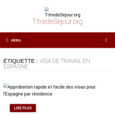
Passer
au
contenu
TitredeSejour.org
MENU
ÉTIQUETTE :
VISA DE TRAVAIL EN
ESPAGNE
APPROBATION
LIRE PLUS
RAPIDE
ET