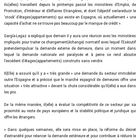
ils(elles) travaillent depuis le printemps passé les ministères d’Emploi, de
Promotion, d’Intérieur et d’Affaires Etrangères, et dont l’objectif seríareducir le
‘stock’ d’étages(appartements) qui existe en Espagne, où actuellement « une
capacité d’achat ne se trouve pas beaucoup par le manque de crédit ».
Gargía-Legaz a expliqué que demain il y aura une réunion avec les ministères
impliqués pour traiter ce changement(échange) normatif avec lequel l’Exécutif
pretendeimpulsar la demande externe de demeure, dans un moment dans
lequel la demande nationale est paralysée et à peine se rend aboutie
l’excédent d’étages(appartements) construits sans vendre.
Il(Elle) a assuré qu’il y a « très grande » une demande du secteur immobilier
outre l’Espagne et a précisé que le marché espagnol de demeures offre une
situation « très attractive » devant la chute considérable qu’il(elle) a eue dans
les prix.
De la même manière, il(elle) a évalué la compétitivité de ce secteur par sa
proximité au reste de pays européens et la stabilité politique et juridique qui
offre les étrangers.
« Dans quelques semaines, elle sera mise en place, la réforme du décret
d’extranéité pour relancer la demande extérieure et pour contribuer à réduire le