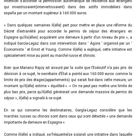
intention d’accorder la permission automatique de résidence aux étrangers
qui investissaient(intervertissaient) dans des actifs immobiliers dans
españa par un montant supérieur à 160.000 euros.
« Dans quelques semaines il(elle) part pour mettre en place une réforme du
Décret d’extranéité pour accorder le permis de séjour des étrangers en
Espagne qu’ils(elles) acquièrent une demeure à partir d’un niveau de prix », a
indiqué García-Legaz dans son intervention dans ‘ Ágora ‘ organisé par un ‘
Économiste ‘ et Ernst et Young. Comme il(elle) a expliqué, cette initiative est
spécialement mise au point au marché russe et chinois.
Bien que Mariano Rajoy ait assuré par la suite que l’Exécutif n’a pas pris de
décision à ce sujet, le secrétaire d’État a pointé aux 160.000 euros comme la
limite de prix des étages(appartements) qui serait fixé dans cette mesure, un
montant qu’il(elle) estime « équilibré ». « On ne peut pas mettre une limite de
plus bas prix, parce qu’il(elle) générerait une demande massive de permis de
séjour », il(elle) a signalé à ce sujet.
En ce qui concerne les destinataires, Gargía-Legaz considère que les
marchés russes ou chinois sont dans ceux qui sont détectés « une demande
importante de demeure en Espagne ».
Comme il(elle) a indiqué, se fréquente(se soigne) une initiative dans laquelle