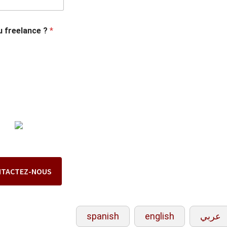
u freelance ?
*
NTACTEZ-NOUS
spanish
english
عربي