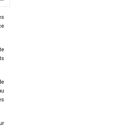
es
ce
te
ts
de
au
es
ur