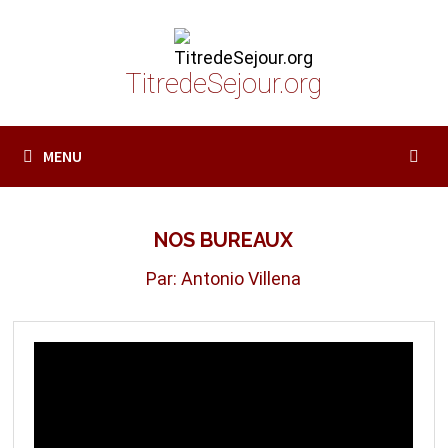
Passer
au
contenu
TitredeSejour.org
MENU
NOS BUREAUX
Par: Antonio Villena