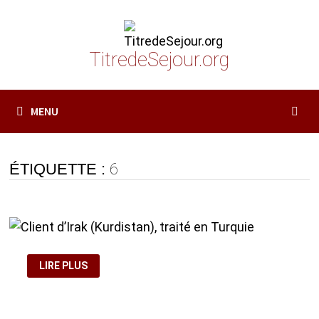
Passer
au
contenu
TitredeSejour.org
MENU
ÉTIQUETTE :
6
CLIENT
LIRE PLUS
D’IRAK
(KURDISTAN),
TRAITÉ
EN
TURQUIE