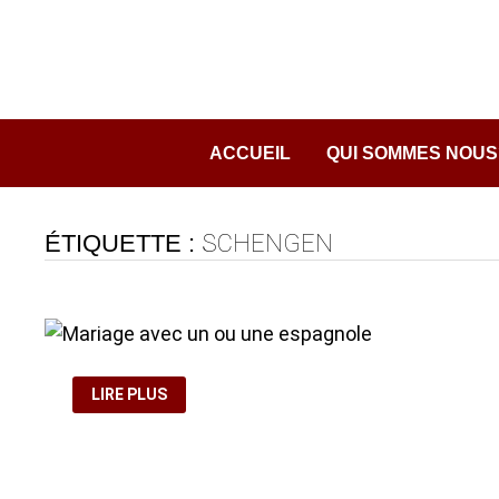
Passer
au
contenu
ACCUEIL
QUI SOMMES NOUS
ÉTIQUETTE :
SCHENGEN
MARIAGE AVEC
LIRE PLUS
UN
OU
UNE
ESPAGNOLE