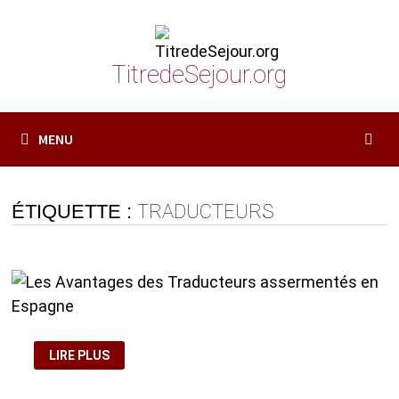
Passer
au
contenu
TitredeSejour.org
MENU
ÉTIQUETTE :
TRADUCTEURS
LES
LIRE PLUS
AVANTAGES
DES
TRADUCTEURS
ASSERMENTÉS