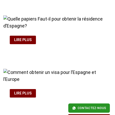
MOYENS
FINANCIERS
QUELLE
LIRE PLUS
PAPIERS
FAUT-
IL
POUR
OBTENIR
LA
RÉSIDENCE
D’ESPAGNE?
COMMENT
LIRE PLUS
OBTENIR
UN
VISA
POUR
CONTACTEZ-NOUS
L’ESPAGNE
ET